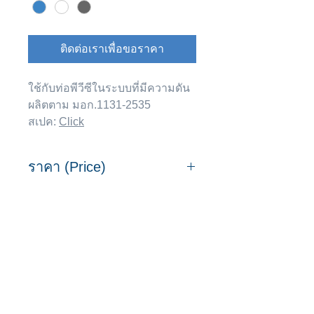
ติดต่อเราเพื่อขอราคา
ใช้กับท่อพีวีซีในระบบที่มีความดัน
ผลิตตาม มอก.1131-2535
สเปค:
Click
ราคา (Price)
ขนาด
ขนาด
ราคา
ขนาด
(มม)
(นิ้ว)
ต่อ
บรรจุ
หน่วย
(ชิ้น/
(บาท/
กล่อง)
มาร่วมเป็นครอบครัว "ท่อดี.com"
หน่วย)
เพื่อรับข้อมูลและสิทธิประโยชน์
มากมาย!!
18
1/2"
1.50
500