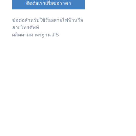
ติดต่อเราเพื่อขอราคา
ข้อต่อสำหรับใช้ร้อยสายไฟฟ้าหรือ
สายโทรศัพท์
ผลิตตามมาตรฐาน JIS
ราคา (Price)
ขนาด
ขนาด
ราคา
ขนาด
(มม)
(นิ้ว)
ต่อ
บรรจุ
หน่วย
(ชิ้น/
(บาท/
กล่อง)
มาร่วมเป็นครอบครัว "ท่อดี.com"
หน่วย)
เพื่อรับข้อมูลและสิทธิประโยชน์
มากมาย!!
15
3/8"
16.05
100
18
1/2"
16.05
100