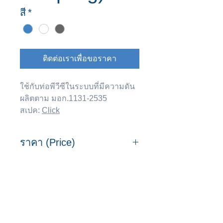
สี
*
ติดต่อเราเพื่อขอราคา
ใช้กับท่อพีวีซีในระบบที่มีความดัน
ผลิตตาม มอก.1131-2535
สเปค:
Click
ราคา (Price)
ขนาด
ขนาด
ราคา
ขนาด
(มม)
(นิ้ว)
ต่อ
บรรจุ
หน่วย
(ชิ้น/
(บาท/
กล่อง)
มาร่วมเป็นครอบครัว "ท่อดี.com"
หน่วย)
เพื่อรับข้อมูลและสิทธิประโยชน์