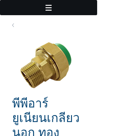
พีพีอาร์
ยูเนียนเกลียว
นอก ทอง