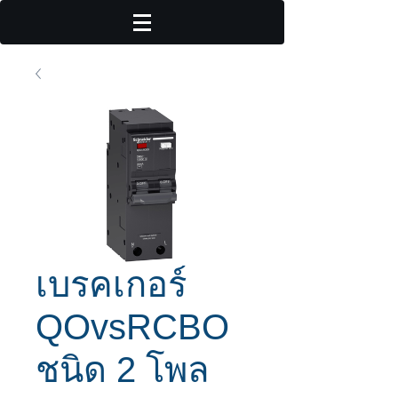
เบรคเกอร์
QOvsRCBO
ชนิด 2 โพล