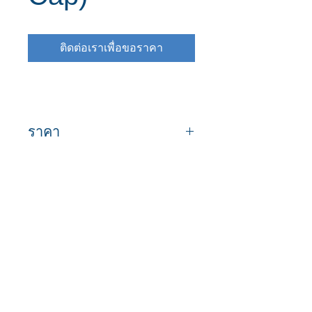
ติดต่อเราเพื่อขอราคา
ราคา
ขนาด
ขนาด
ราคาต่อ
(มม)
(นิ้ว)
หน่วย
(บาท/หน่วย)
มาร่วมเป็นครอบครัว "ท่อดี.com"
เพื่อรับข้อมูลและสิทธิประโยชน์
มากมาย!!
20
1/2"
38.00
25
3/4"
43.00