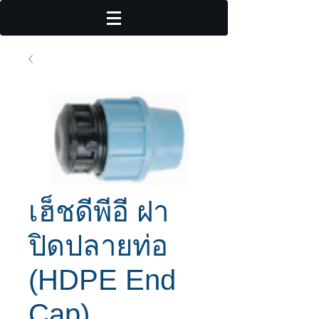
เฮ็ชดีพีอี ฝา
ปิดปลายท่อ
(HDPE End
Cap)