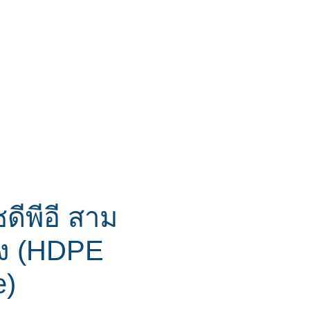
ชดีพีอี สาม
ง (HDPE
e)